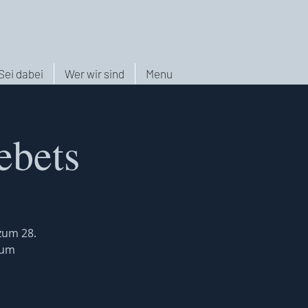
Sei dabei
Wer wir sind
Menu
ebets
 zum 28.
zum