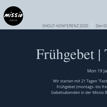
SHOUT-KONFERENZ 2025
Den Gl
Frühgebet |
Mon 19 J
Wir starten mit 21 Tagen "Fas
Frühgebet (montags- bis frei
Gebetsabenden in der Missio Ba