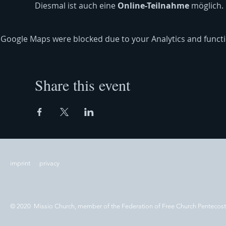
Diesmal ist auch eine 
Online-Teilnahme
 möglich.
Google Maps were blocked due to your Analytics and functio
Share this event
imprint
privacy
© 2020 Missio Church, member of the Federation of Free Church Pentecos