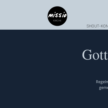
SHOUT-KON
Gott
Regelm
geme