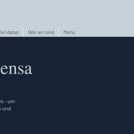
Sei dabei
Wer wir sind
Menu
Mensa
en - um
n und