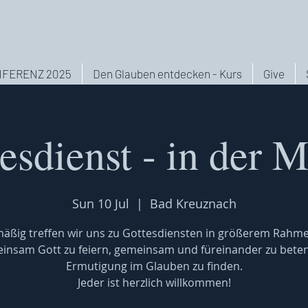
FERENZ 2025
Den Glauben entdecken - Kurs
Give
esdienst - in der 
Sun 10 Jul
  |  
Bad Kreuznach
äßig treffen wir uns zu Gottesdiensten in größerem Rahm
insam Gott zu feiern, gemeinsam und füreinander zu bete
Ermutigung im Glauben zu finden.
Jeder ist herzlich willkommen!