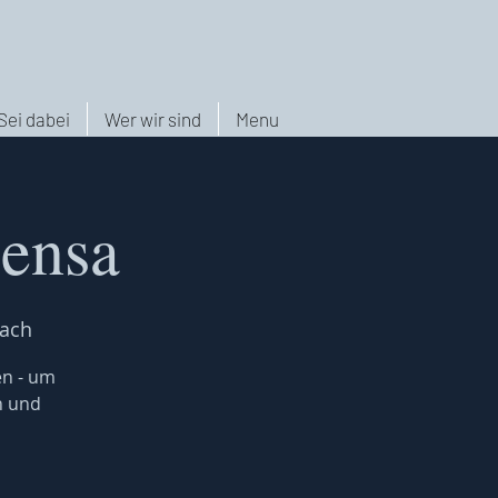
Sei dabei
Wer wir sind
Menu
Mensa
ach
en - um
n und