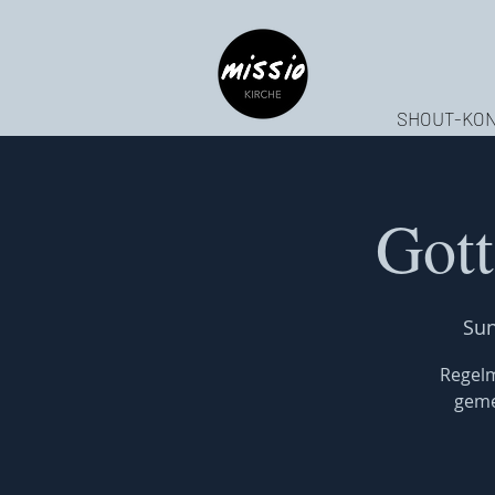
SHOUT-KON
Gott
Sun
Regelm
geme