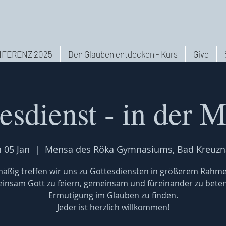
FERENZ 2025
Den Glauben entdecken - Kurs
Give
esdienst - in der 
 05 Jan
  |  
Mensa des Röka Gymnasiums, Bad Kreuzn
äßig treffen wir uns zu Gottesdiensten in größerem Rahm
insam Gott zu feiern, gemeinsam und füreinander zu bete
Ermutigung im Glauben zu finden.
Jeder ist herzlich willkommen!