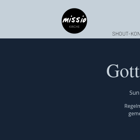
SHOUT-KON
Gott
Sun
Regelm
geme