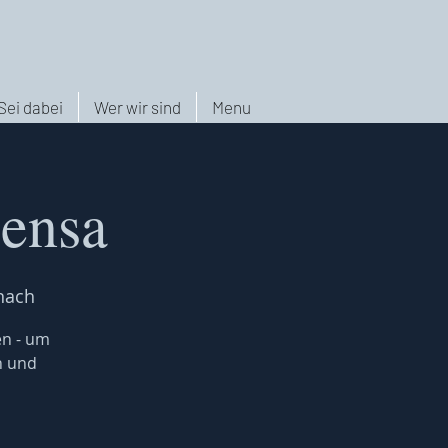
Sei dabei
Wer wir sind
Menu
Mensa
nach
en - um
n und