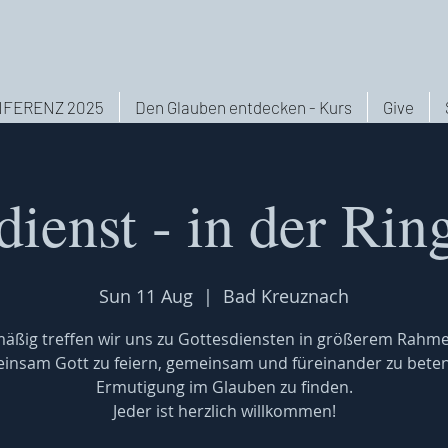
FERENZ 2025
Den Glauben entdecken - Kurs
Give
dienst - in der Rin
Sun 11 Aug
  |  
Bad Kreuznach
äßig treffen wir uns zu Gottesdiensten in größerem Rahm
insam Gott zu feiern, gemeinsam und füreinander zu bete
Ermutigung im Glauben zu finden.
Jeder ist herzlich willkommen!