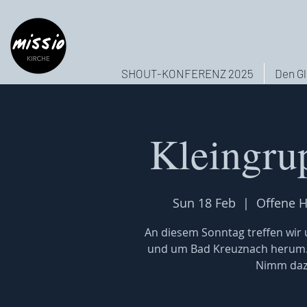
SHOUT-KONFERENZ 2025
Den Gl
Kleingru
Sun 18 Feb
  |  
Offene H
An diesem Sonntag treffen wir u
und um Bad Kreuznach herum. W
Nimm dazu