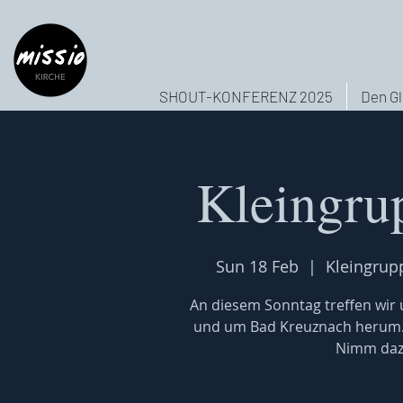
SHOUT-KONFERENZ 2025
Den Gl
Kleingru
Sun 18 Feb
  |  
Kleingrup
An diesem Sonntag treffen wir u
und um Bad Kreuznach herum. W
Nimm dazu