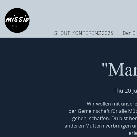
SHOUT-KONFERENZ 2025
Den Gl
"Mam
Thu 20 Ju
Wir wollen mit unser
der Gemeinschaft für alle Mütt
gehen, schaffen. Du bist he
anderen Müttern verbringen und
erl