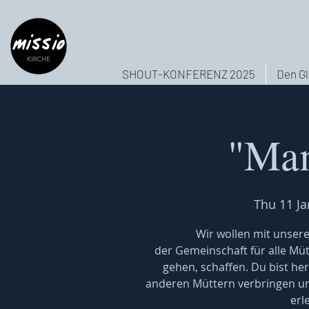
SHOUT-KONFERENZ 2025
Den Gl
"Mam
Thu 11 Ja
Wir wollen mit unser
der Gemeinschaft für alle Mütt
gehen, schaffen. Du bist he
anderen Müttern verbringen und
erl