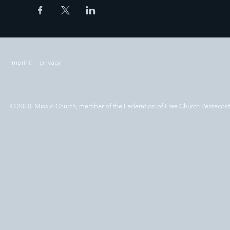
imprint
privacy
© 2020 Missio Church, member of the Federation of Free Church Pentecos