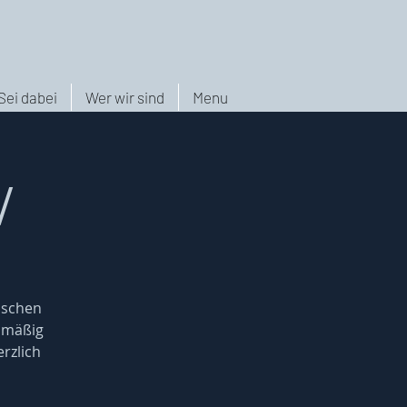
Sei dabei
Wer wir sind
Menu
/
nschen
elmäßig
rzlich