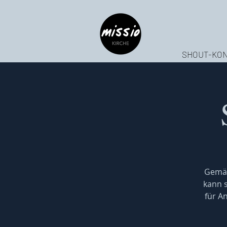
SHOUT-KON
Gemäß
kann s
für A