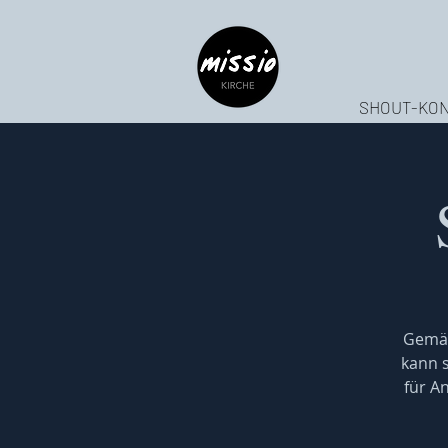
SHOUT-KON
Gemäß
kann s
für A