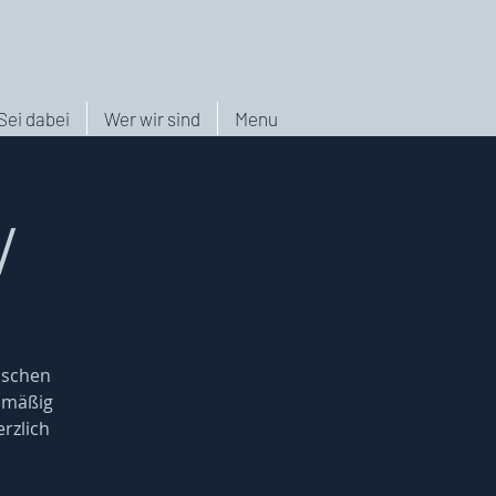
Sei dabei
Wer wir sind
Menu
/
nschen
elmäßig
rzlich