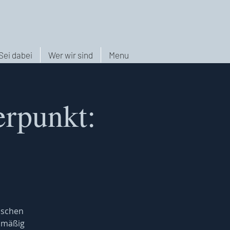
Sei dabei
Wer wir sind
Menu
erpunkt:
nschen
elmäßig