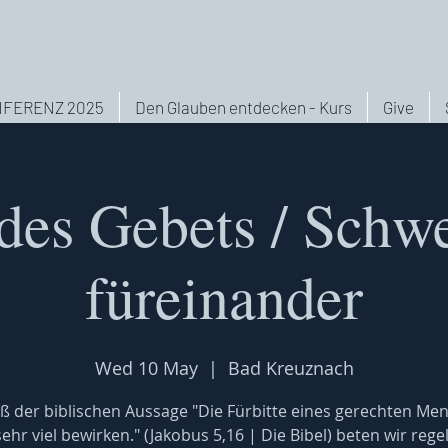
FERENZ 2025
Den Glauben entdecken - Kurs
Give
des Gebets / Schw
füreinander
Wed 10 May
  |  
Bad Kreuznach
 der biblischen Aussage "Die Fürbitte eines gerechten Me
ehr viel bewirken." (Jakobus 5,16 | Die Bibel) beten wir reg