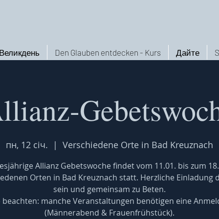
Великдень
Den Glauben entdecken - Kurs
Дайте
S
llianz-Gebetswoc
пн, 12 січ.
  |  
Verschiedene Orte in Bad Kreuznach
iesjährige Allianz Gebetswoche findet vom 11.01. bis zum 18.
edenen Orten in Bad Kreuznach statt. Herzliche Einladung 
sein und gemeinsam zu Beten.
e beachten: manche Veranstaltungen benötigen eine Anme
(Männerabend & Frauenfrühstück).