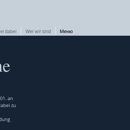
ei dabei
Wer wir sind
Меню
he
01. an
dabei zu
ldung