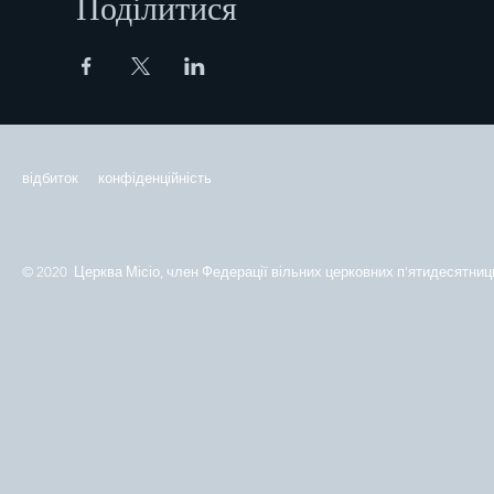
Поділитися
відбиток
конфіденційність
© 2020 Церква Місіо, член Федерації вільних церковних п'ятидесятниць