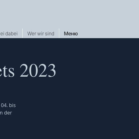
ei dabei
Wer wir sind
Меню
ets 2023
04. bis
in der