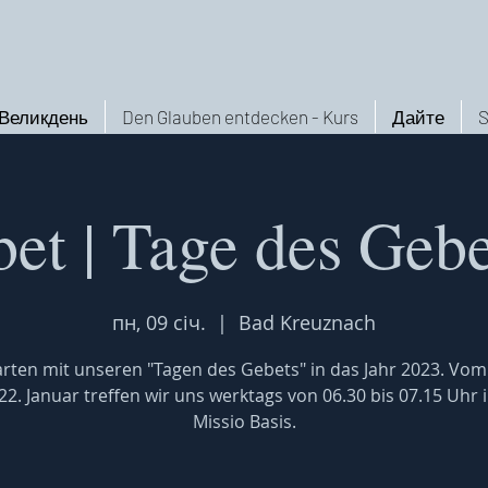
Великдень
Den Glauben entdecken - Kurs
Дайте
S
et | Tage des Geb
пн, 09 січ.
  |  
Bad Kreuznach
arten mit unseren "Tagen des Gebets" in das Jahr 2023. Vom 
2. Januar treffen wir uns werktags von 06.30 bis 07.15 Uhr 
Missio Basis.