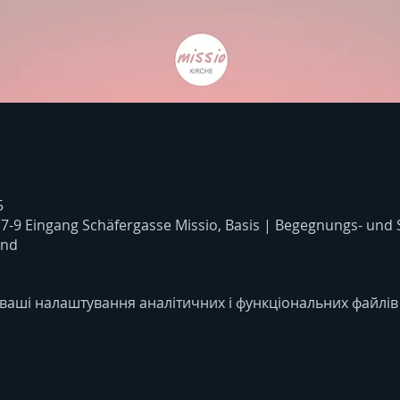
5
 7-9 Eingang Schäfergasse Missio, Basis | Begegnungs- und
and
ваші налаштування аналітичних і функціональних файлів 