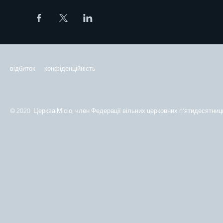
відбиток
конфіденційність
© 2020 Церква Місіо, член Федерації вільних церковних п'ятидесятниць