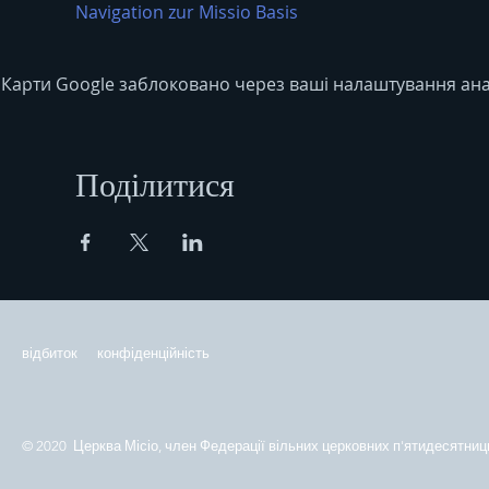
Navigation zur Missio Basis
Карти Google заблоковано через ваші налаштування анал
Поділитися
відбиток
конфіденційність
© 2020 Церква Місіо, член Федерації вільних церковних п'ятидесятниць