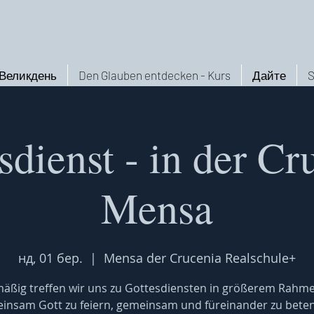
Великдень
Den Glauben entdecken - Kurs
Дайте
S
sdienst - in der Cr
Mensa
нд, 01 бер.
  |  
Mensa der Crucenia Realschule+
äßig treffen wir uns zu Gottesdiensten in größerem Rahm
insam Gott zu feiern, gemeinsam und füreinander zu bete