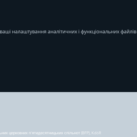
ваші налаштування аналітичних і функціональних файлів 
ьних церковних п'ятидесятницьких спільнот (BFP), KdöR