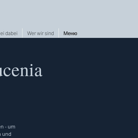
ei dabei
Wer wir sind
Меню
ucenia
en - um
n und