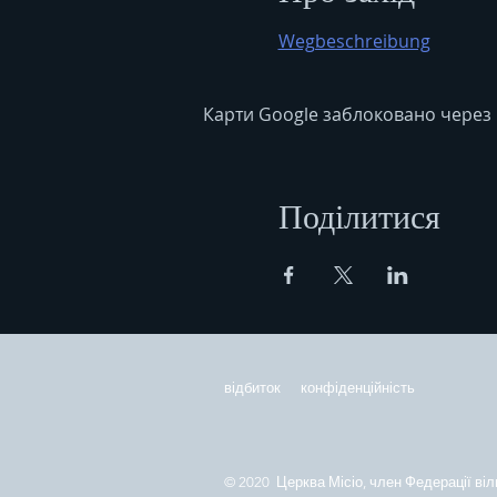
Wegbeschreibung
Карти Google заблоковано через 
Поділитися
відбиток
конфіденційність
© 2020 Церква Місіо, член Федерації віл