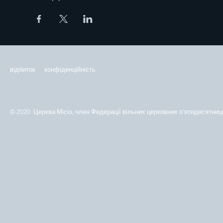
відбиток
конфіденційність
© 2020 Церква Місіо, член Федерації вільних церковних п'ятидесятниць