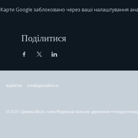
Карти Google заблоковано через ваші налаштування анал
Поділитися
відбиток
конфіденційність
© 2020 Церква Місіо, член Федерації вільних церковних п'ятидесятниць