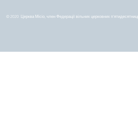
© 2020 Церква Місіо, член Федерації вільних церковних п'ятидесятниць