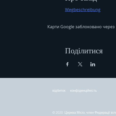
Wegbeschreibung
Карти Google заблоковано через 
Поділитися
відбиток
конфіденційність
© 2020 Церква Місіо, член Федерації віл