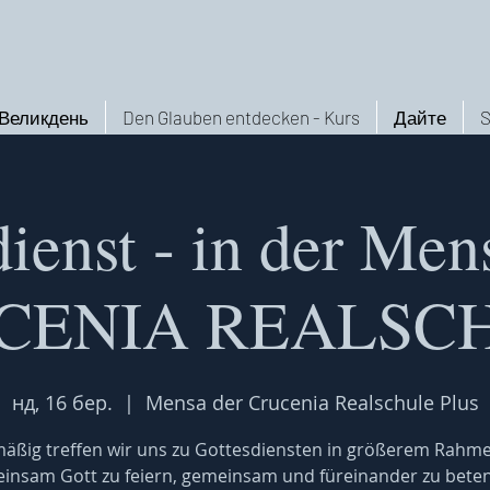
Великдень
Den Glauben entdecken - Kurs
Дайте
S
dienst - in der Me
CENIA REALSC
нд, 16 бер.
  |  
Mensa der Crucenia Realschule Plus
äßig treffen wir uns zu Gottesdiensten in größerem Rahm
insam Gott zu feiern, gemeinsam und füreinander zu bete