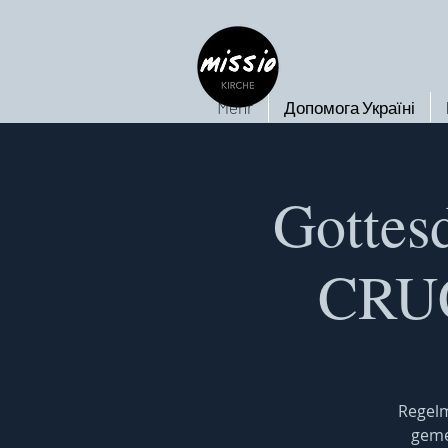
Mehr
Допомога Україні
Gottes
CRU
Regelm
geme