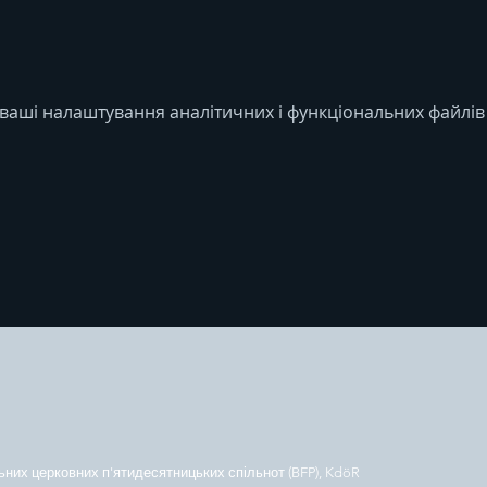
ваші налаштування аналітичних і функціональних файлів 
ьних церковних п'ятидесятницьких спільнот (BFP), KdöR