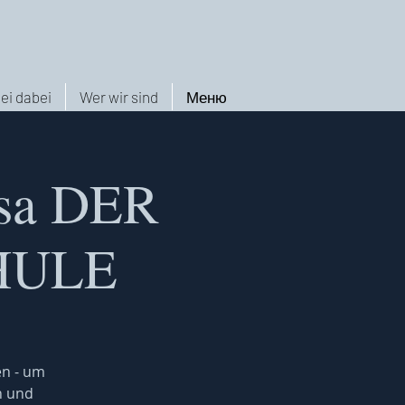
ei dabei
Wer wir sind
Меню
nsa DER
HULE
en - um
n und