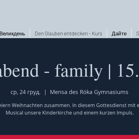
Великдень
Den Glauben entdecken - Kurs
Дайте
S
abend - family | 15
ср, 24 груд.
  |  
Mensa des Röka Gymnasiums
feiern Weihnachten zusammen. In diesem Gottesdienst mit 
Musical unsere Kinderkirche und einem kurzen Impuls.