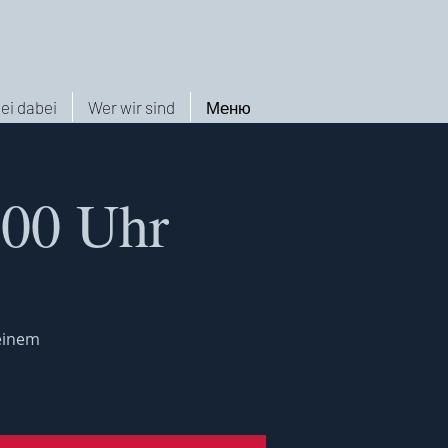
ei dabei
Wer wir sind
Меню
.00 Uhr
einem