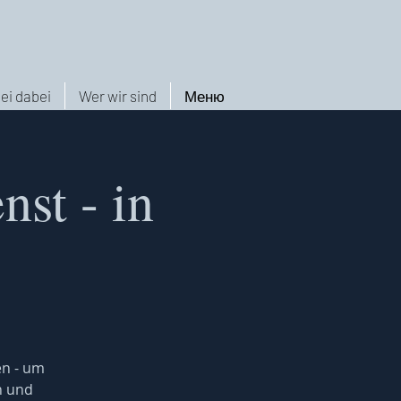
ei dabei
Wer wir sind
Меню
nst - in
en - um
n und