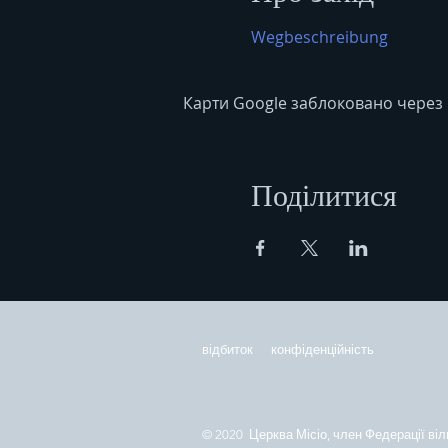
Wegbeschreibung
Карти Google заблоковано через 
Поділитися
відбиток
конфіденційність
© 2020 Церква Місіо, член Федерації віл