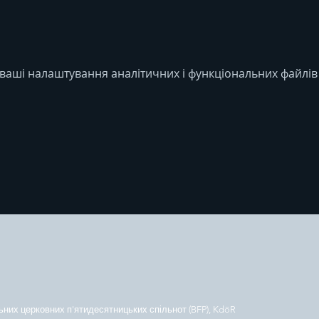
ваші налаштування аналітичних і функціональних файлів 
ьних церковних п'ятидесятницьких спільнот (BFP), KdöR