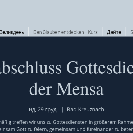
Великдень
Den Glauben entdecken - Kurs
Дайте
S
bschluss Gottesdie
der Mensa
нд, 29 груд.
  |  
Bad Kreuznach
äßig treffen wir uns zu Gottesdiensten in größerem Rahm
insam Gott zu feiern, gemeinsam und füreinander zu bete