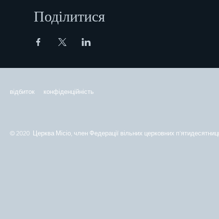
Поділитися
відбиток
конфіденційність
© 2020 Церква Місіо, член Федерації вільних церковних п'ятидесятниць