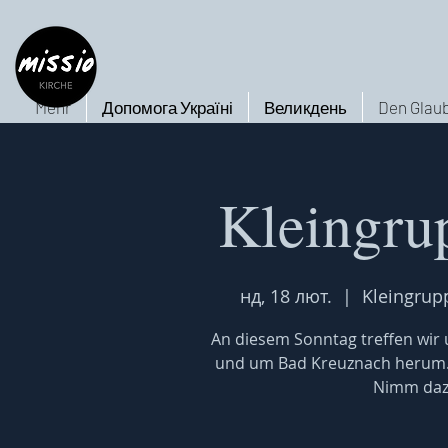
Mehr
Допомога Україні
Великдень
Den Glaub
Kleingru
нд, 18 лют.
  |  
Kleingrup
An diesem Sonntag treffen wir u
und um Bad Kreuznach herum. W
Nimm dazu