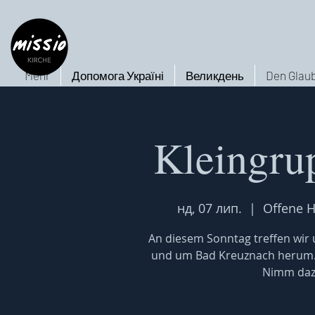
Mehr
Допомога Україні
Великдень
Den Glaub
Kleingru
нд, 07 лип.
  |  
Offene H
An diesem Sonntag treffen wir u
und um Bad Kreuznach herum. W
Nimm dazu