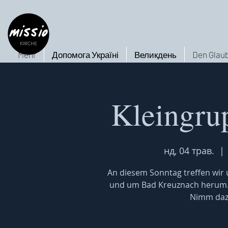
Mehr
Допомога Україні
Великдень
Den Glaub
Kleingru
нд, 04 трав.
  | 
An diesem Sonntag treffen wir u
und um Bad Kreuznach herum. W
Nimm dazu