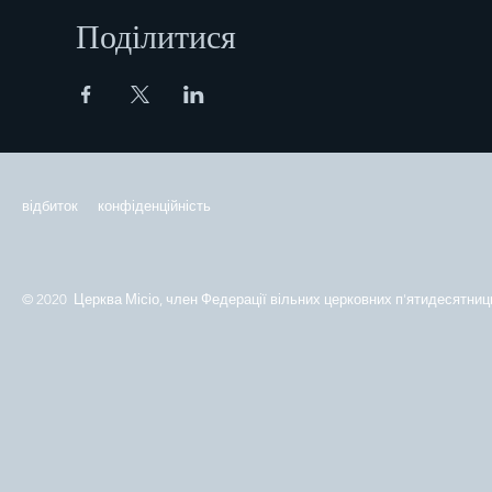
Поділитися
відбиток
конфіденційність
© 2020 Церква Місіо, член Федерації вільних церковних п'ятидесятниць