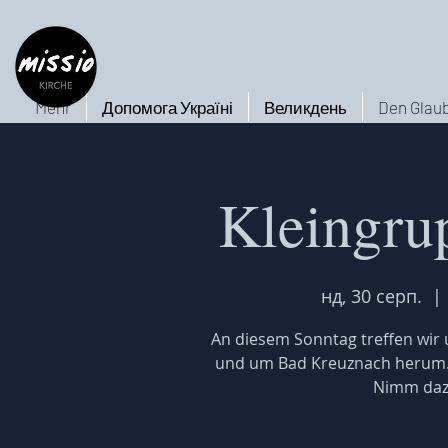
Mehr
Допомога Україні
Великдень
Den Glaub
Kleingru
нд, 30 серп.
  | 
An diesem Sonntag treffen wir u
und um Bad Kreuznach herum. W
Nimm dazu