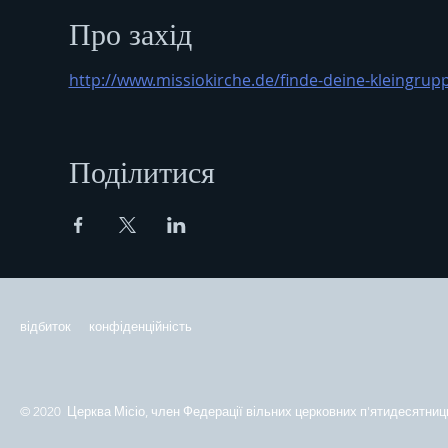
Про захід
http://www.missiokirche.de/finde-deine-kleingrup
Поділитися
відбиток
конфіденційність
© 2020 Церква Місіо, член Федерації вільних церковних п'ятидесятниць