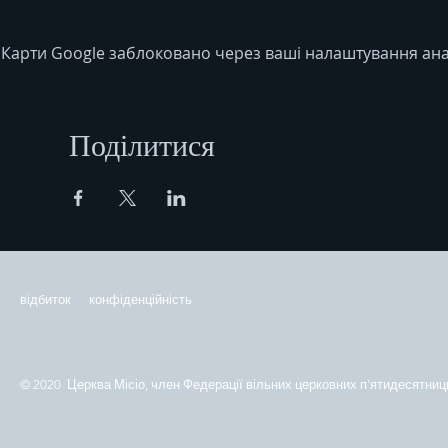
Карти Google заблоковано через ваші налаштування анал
Поділитися
відбиток
конфіденційність
© 2020 Церква Місіо, член Федерації вільних церковних п'ятидесятниць