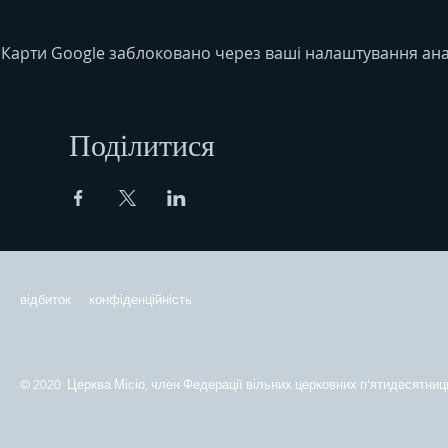
Карти Google заблоковано через ваші налаштування анал
Поділитися
відбиток
конфіденційність
© 2020 Церква Місіо, член Федерації вільних церковних п'ятидесятниць