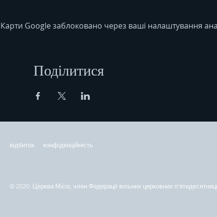
Карти Google заблоковано через ваші налаштування анал
Поділитися
відбиток
конфіденційність
© 2020 Церква Місіо, член Федерації вільних церковних п'ятидесятниць