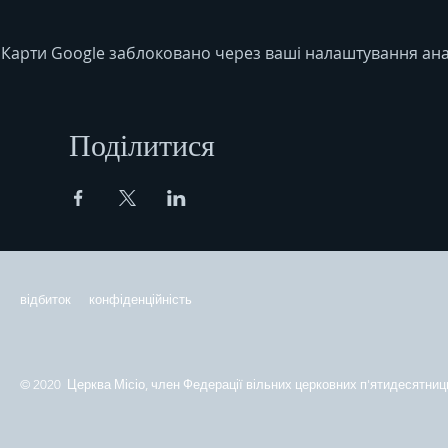
Карти Google заблоковано через ваші налаштування анал
Поділитися
відбиток
конфіденційність
© 2020 Церква Місіо, член Федерації вільних церковних п'ятидесятниць