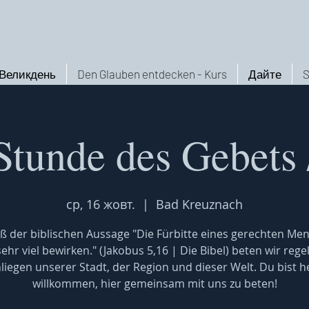
Великдень
Den Glauben entdecken - Kurs
Дайте
S
Stunde des Gebets 
ср, 16 жовт.
  |  
Bad Kreuznach
 der biblischen Aussage "Die Fürbitte eines gerechten Me
ehr viel bewirken." (Jakobus 5,16 | Die Bibel) beten wir reg
nliegen unserer Stadt, der Region und dieser Welt. Du bist he
willkommen, hier gemeinsam mit uns zu beten!