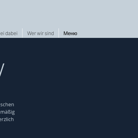
ei dabei
Wer wir sind
Меню
/
nschen
elmäßig
rzlich