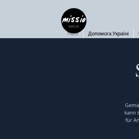
Mehr
Допомога Україні
Gemäß
kann s
für A