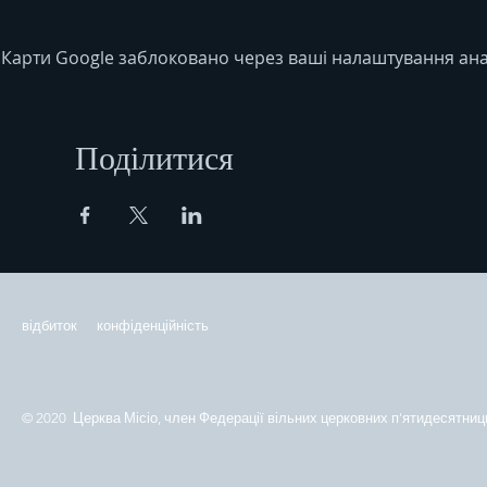
Карти Google заблоковано через ваші налаштування анал
Поділитися
відбиток
конфіденційність
© 2020 Церква Місіо, член Федерації вільних церковних п'ятидесятниць