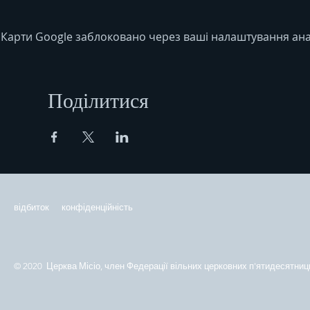
Карти Google заблоковано через ваші налаштування анал
Поділитися
відбиток
конфіденційність
© 2020 Церква Місіо, член Федерації вільних церковних п'ятидесятниць