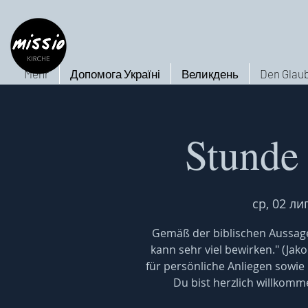
Mehr
Допомога Україні
Великдень
Den Glaub
Stunde
ср, 02 ли
Gemäß der biblischen Aussage
kann sehr viel bewirken." (Jak
für persönliche Anliegen sowie
Du bist herzlich willkomm