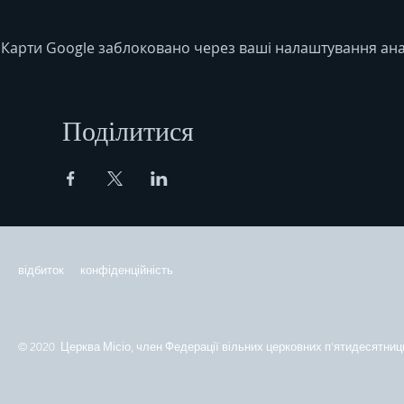
Карти Google заблоковано через ваші налаштування анал
Поділитися
відбиток
конфіденційність
© 2020 Церква Місіо, член Федерації вільних церковних п'ятидесятниць