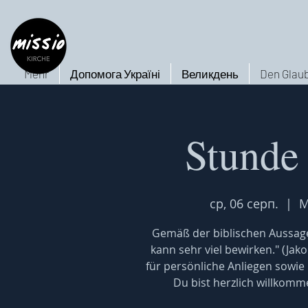
Mehr
Допомога Україні
Великдень
Den Glaub
Stunde
ср, 06 серп.
  |  
M
Gemäß der biblischen Aussage
kann sehr viel bewirken." (Jak
für persönliche Anliegen sowie
Du bist herzlich willkomm