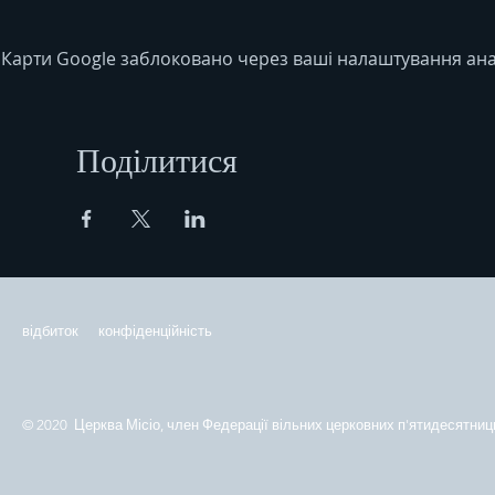
Карти Google заблоковано через ваші налаштування анал
Поділитися
відбиток
конфіденційність
© 2020 Церква Місіо, член Федерації вільних церковних п'ятидесятниць