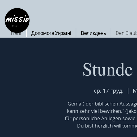
Mehr
Допомога Україні
Великдень
Den Glaub
Stunde
ср, 17 груд.
  |  
M
Gemäß der biblischen Aussage
kann sehr viel bewirken." (Jak
für persönliche Anliegen sowie
Du bist herzlich willkomm