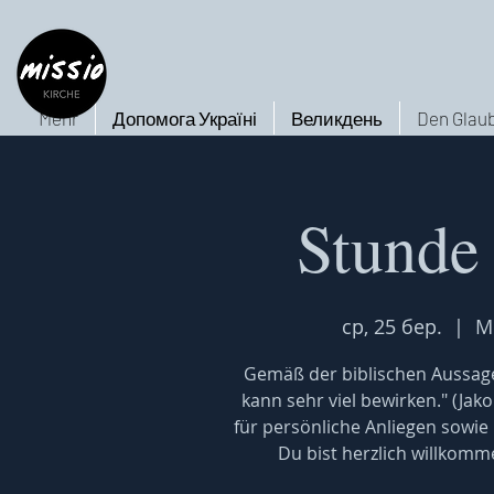
Mehr
Допомога Україні
Великдень
Den Glaub
Stunde
ср, 25 бер.
  |  
M
Gemäß der biblischen Aussage
kann sehr viel bewirken." (Jak
für persönliche Anliegen sowie
Du bist herzlich willkomm