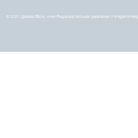
© 2020 Церква Місіо, член Федерації вільних церковних п'ятидесятниць