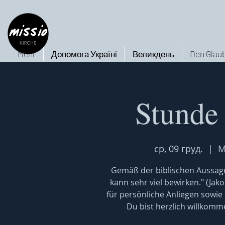
Mehr
Допомога Україні
Великдень
Den Glaub
Stunde
ср, 09 груд.
  |  
M
Gemäß der biblischen Aussage
kann sehr viel bewirken." (Jak
für persönliche Anliegen sowie
Du bist herzlich willkomm