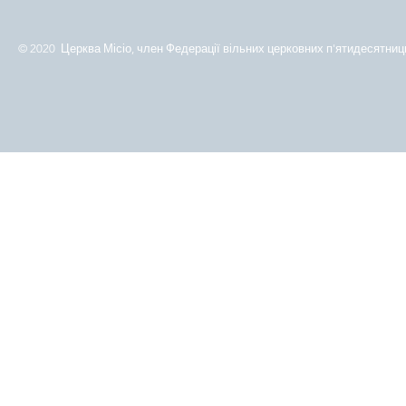
© 2020 Церква Місіо, член Федерації вільних церковних п'ятидесятниць