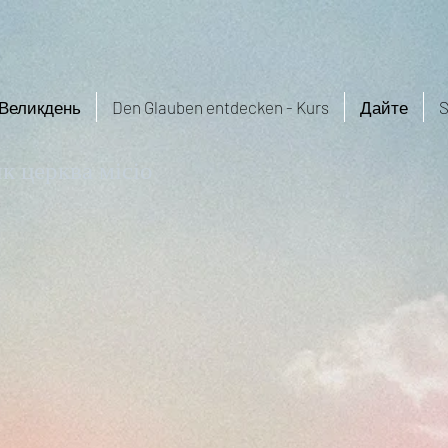
Великдень
Den Glauben entdecken - Kurs
Дайте
S
к церква місіо