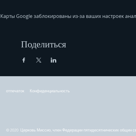
Карты Google заблокированы из-за ваших настроек анал
Поделиться
отпечаток
Конфиденциальность
© 2020 Церковь Миссио, член Федерации пятидесятнических общин св