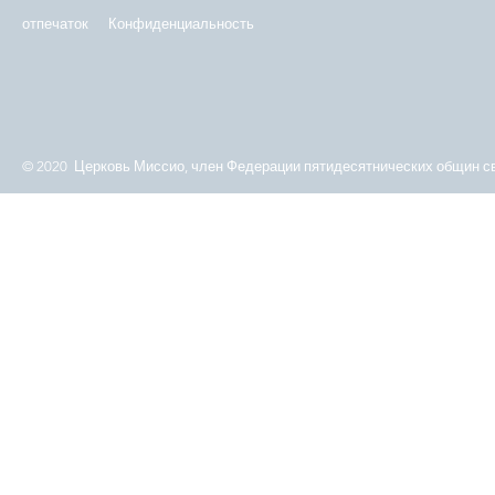
отпечаток
Конфиденциальность
© 2020 Церковь Миссио, член Федерации пятидесятнических общин св