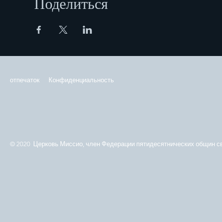
Поделиться
отпечаток
Конфиденциальность
© 2020 Церковь Миссио, член Федерации пятидесятнических общин св