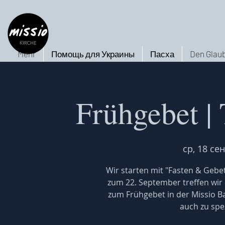
Mehr
Помощь для Украины
Пасха
Den Glaub
Frühgebet |
ср, 18 сен
Wir starten mit "Fasten & Gebet"
zum 22. September treffen wir 
zum Frühgebet in der Missio B
auch zu spe