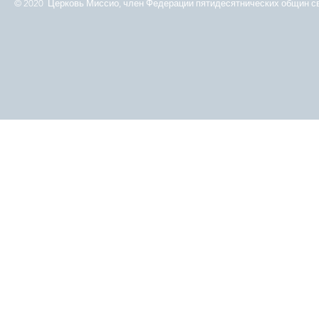
© 2020 Церковь Миссио, член Федерации пятидесятнических общин св