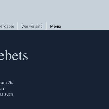
ei dabei
Wer wir sind
Меню
ebets
 zum 26.
zum
ns auch