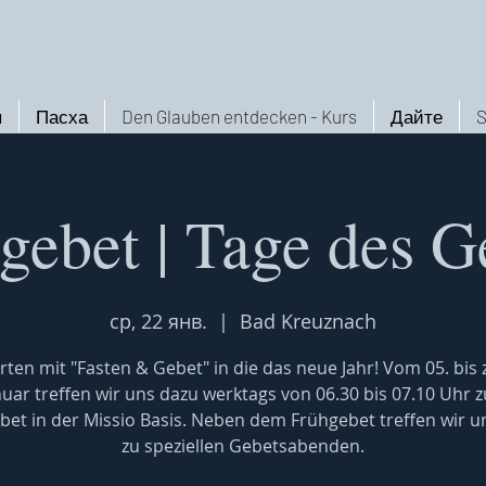
ы
Пасха
Den Glauben entdecken - Kurs
Дайте
S
gebet | Tage des G
ср, 22 янв.
  |  
Bad Kreuznach
rten mit "Fasten & Gebet" in die das neue Jahr! Vom 05. bis
nuar treffen wir uns dazu werktags von 06.30 bis 07.10 Uhr 
bet in der Missio Basis. Neben dem Frühgebet treffen wir u
zu speziellen Gebetsabenden.