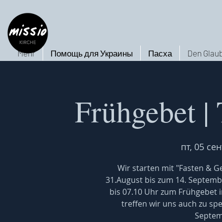
Mehr
Помощь для Украины
Пасха
Den Glaub
Frühgebet |
пт, 05 сен
Wir starten mit "Fasten & Ge
31.August bis zum 14. Septembe
bis 07.10 Uhr zum Frühgebet 
treffen wir uns auch zu sp
Septem