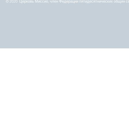
© 2020 Церковь Миссио, член Федерации пятидесятнических общин св