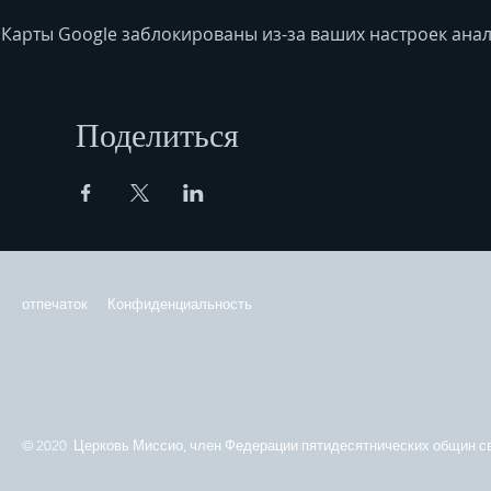
Карты Google заблокированы из-за ваших настроек анал
Поделиться
отпечаток
Конфиденциальность
© 2020 Церковь Миссио, член Федерации пятидесятнических общин св