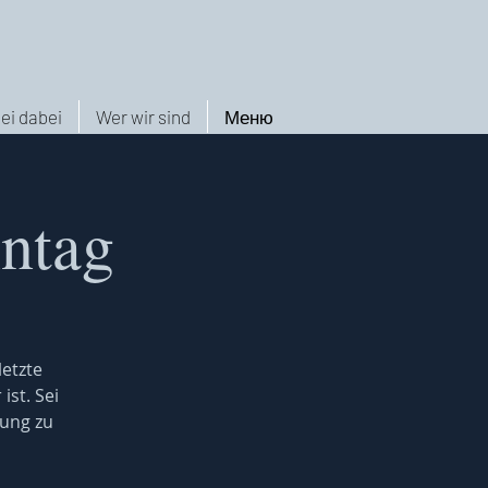
ei dabei
Wer wir sind
Меню
nntag
letzte
ist. Sei
ung zu