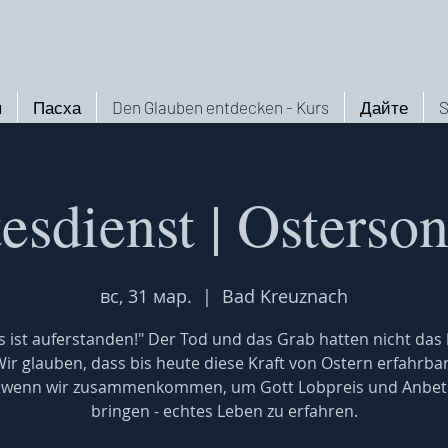
ы
Пасха
Den Glauben entdecken - Kurs
Дайте
S
esdienst | Osterso
вс, 31 мар.
  |  
Bad Kreuznach
s ist auferstanden!" Der Tod und das Grab hatten nicht das 
ir glauben, dass bis heute diese Kraft von Ostern erfahrbar 
, wenn wir zusammenkommen, um Gott Lobpreis und Anbet
bringen - echtes Leben zu erfahren.